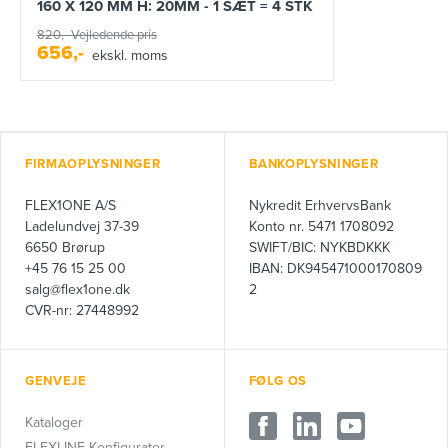
160 X 120 MM H: 20MM - 1 SÆT = 4 STK
820,-
Vejledende pris
656,-
ekskl. moms
FIRMAOPLYSNINGER
BANKOPLYSNINGER
FLEX1ONE A/S
Nykredit ErhvervsBank
Ladelundvej 37-39
Konto nr. 5471 1708092
6650 Brørup
SWIFT/BIC: NYKBDKKK
+45 76 15 25 00
IBAN: DK945471000170809
salg@flex1one.dk
2
CVR-nr: 27448992
GENVEJE
FØLG OS
Kataloger
FLEXLINE Konfigurator